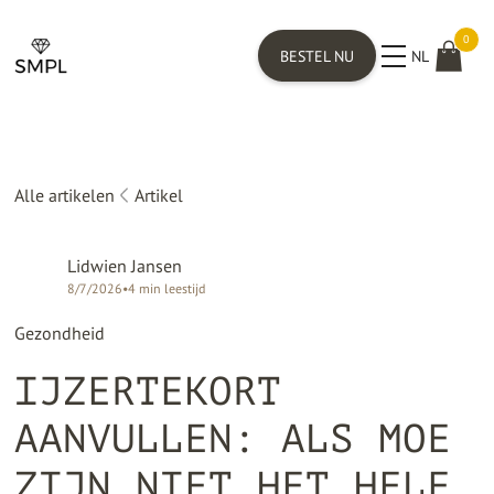
0
BESTEL NU
NL
Alle artikelen
Artikel
Lidwien Jansen
8/7/2026
•
4
min leestijd
Gezondheid
IJZERTEKORT
AANVULLEN: ALS MOE
ZIJN NIET HET HELE