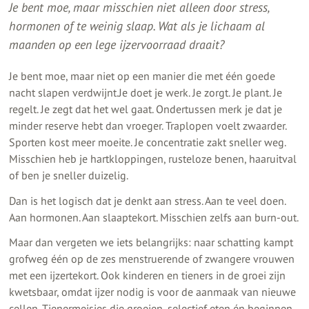
Je bent moe, maar misschien niet alleen door stress,
hormonen of te weinig slaap. Wat als je lichaam al
maanden op een lege ijzervoorraad draait?
Je bent moe, maar niet op een manier die met één goede
nacht slapen verdwijnt.Je doet je werk. Je zorgt. Je plant. Je
regelt. Je zegt dat het wel gaat. Ondertussen merk je dat je
minder reserve hebt dan vroeger. Traplopen voelt zwaarder.
Sporten kost meer moeite. Je concentratie zakt sneller weg.
Misschien heb je hartkloppingen, rusteloze benen, haaruitval
of ben je sneller duizelig.
Dan is het logisch dat je denkt aan stress. Aan te veel doen.
Aan hormonen. Aan slaaptekort. Misschien zelfs aan burn-out.
Maar dan vergeten we iets belangrijks: naar schatting kampt
grofweg één op de zes menstruerende of zwangere vrouwen
met een ijzertekort. Ook kinderen en tieners in de groei zijn
kwetsbaar, omdat ijzer nodig is voor de aanmaak van nieuwe
cellen. Tienermeisjes die groeien, selectief eten én beginnen