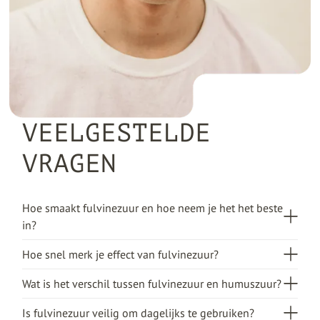
VEELGESTELDE
VRAGEN
Hoe smaakt fulvinezuur en hoe neem je het het beste
in?
Fulvinezuur heeft van zichzelf een heel milde, bijna
Hoe snel merk je effect van fulvinezuur?
neutrale smaak. De meeste mensen proeven het
Dat verschilt per persoon en hangt vooral af van je
nauwelijks wanneer ze het in een glas water
Wat is het verschil tussen fulvinezuur en humuszuur?
beginsituatie. Fulvinezuur ondersteunt de opname
druppelen. Sommigen omschrijven het als een heel
Humuszuur is grootmoleculair → blijft vooral in
en beschikbaarheid van de mineralen die je al
lichte minerale smaak, maar vaak proef je het
Is fulvinezuur veilig om dagelijks te gebruiken?