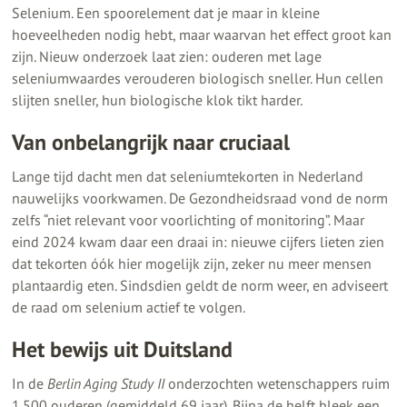
Selenium. Een spoorelement dat je maar in kleine
hoeveelheden nodig hebt, maar waarvan het effect groot kan
zijn. Nieuw onderzoek laat zien: ouderen met lage
seleniumwaardes verouderen biologisch sneller. Hun cellen
slijten sneller, hun biologische klok tikt harder.
Van onbelangrijk naar cruciaal
Lange tijd dacht men dat seleniumtekorten in Nederland
nauwelijks voorkwamen. De Gezondheidsraad vond de norm
zelfs “niet relevant voor voorlichting of monitoring”. Maar
eind 2024 kwam daar een draai in: nieuwe cijfers lieten zien
dat tekorten óók hier mogelijk zijn, zeker nu meer mensen
plantaardig eten. Sindsdien geldt de norm weer, en adviseert
de raad om selenium actief te volgen.
Het bewijs uit Duitsland
In de
Berlin Aging Study II
onderzochten wetenschappers ruim
1.500 ouderen (gemiddeld 69 jaar). Bijna de helft bleek een