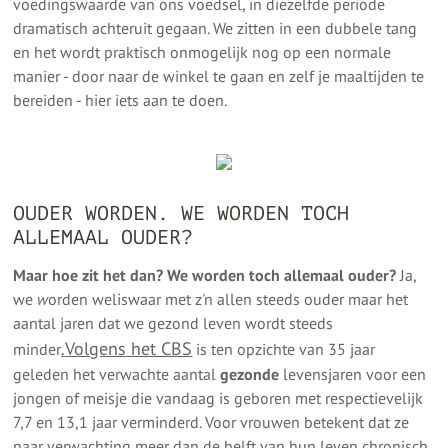
voedingswaarde van ons voedsel, in diezelfde periode
dramatisch achteruit gegaan. We zitten in een dubbele tang
en het wordt praktisch onmogelijk nog op een normale
manier - door naar de winkel te gaan en zelf je maaltijden te
bereiden - hier iets aan te doen.
OUDER WORDEN. WE WORDEN TOCH
ALLEMAAL OUDER?
Maar hoe zit het dan? We worden toch allemaal ouder?
Ja,
we
w
orden weliswaar met z'n allen steeds ouder maar het
aantal jaren dat we gezond leven wordt steeds
.
Volgens het CBS
minder
is ten opzichte van 35 jaar
geleden het verwachte aantal
gezonde
levensjaren voor een
jongen of meisje die vandaag is geboren met respectievelijk
7,7 en 13,1 jaar verminderd. Voor vrouwen betekent dat ze
naar verwachting meer dan de helft van hun leven chronisch