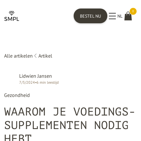
0
BESTEL NU
NL
Alle artikelen
Artikel
Lidwien Jansen
7/3/2024
•
6
min leestijd
Gezondheid
WAAROM JE VOEDINGS­
SUPPLEMENTEN NODIG
HEBT