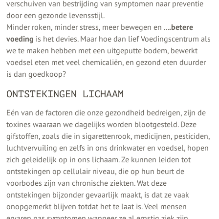
verschuiven van bestrijding van symptomen naar preventie
door een gezonde levensstijl.
Minder roken, minder stress, meer bewegen en ...
.betere
voeding
is het devies. Maar hoe dan lief Voedingscentrum als
we te maken hebben met een uitgeputte bodem, bewerkt
voedsel eten met veel chemicaliën, en gezond eten duurder
is dan goedkoop?
ONTSTEKINGEN LICHAAM
Eén van de factoren die onze gezondheid bedreigen, zijn de
toxines waaraan we dagelijks worden blootgesteld. Deze
gifstoffen, zoals die in sigarettenrook, medicijnen, pesticiden,
luchtvervuiling en zelfs in ons drinkwater en voedsel, hopen
zich geleidelijk op in ons lichaam. Ze kunnen leiden tot
ontstekingen op cellulair niveau, die op hun beurt de
voorbodes zijn van chronische ziekten. Wat deze
ontstekingen bijzonder gevaarlijk maakt, is dat ze vaak
onopgemerkt blijven totdat het te laat is. Veel mensen
ervaren pas symptomen wanneer ze al ernstig ziek zijn.