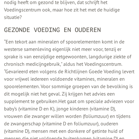
nodig heeft om gezond te blijven, dat schrijft het
Voedingscentrum ook, maar hoe zit het met de huidige
situatie?
GEZONDE VOEDING EN OUDEREN
“Een tekort aan mineralen of spoorelementen komt in de
westerse samenleving eigenlijk niet meer voor, tenzij er
sprake is van eenzijdige eetgewoonten, langdurige ziekte of
chronisch medicijngebruik," aldus het Voedingscentrum.
“Gevarieerd eten volgens de Richtlijnen Goede Voeding levert
voor vrijwel iedereen voldoende vitamines, mineralen en
spoorelementen. Voor sommige groepen van de bevolking is
dit mogelijk niet het geval. Zij krijgen het advies een
supplement te gebruiken.Het gaat om speciale adviezen voor
baby’s (vitamine D en K), jonge kinderen (vitamine D),
vrouwen die zwanger willen worden (foliumzuur) en tijdens
de zwangerschap (vitamine D en foliumzuur), ouderen
(vitamine D), mensen met een donkere of getinte huid of
mensen die niet voldoende buitenkomen (vitamine D) en