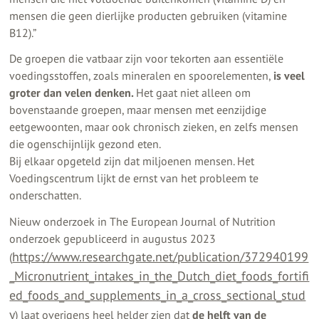
mensen die geen dierlijke producten gebruiken (vitamine
B12).”
De groepen die vatbaar zijn voor tekorten aan essentiële
voedingsstoffen, zoals mineralen en spoorelementen,
is veel
groter dan velen denken.
Het gaat niet alleen om
bovenstaande groepen, maar mensen met eenzijdige
eetgewoonten, maar ook chronisch zieken, en zelfs mensen
die ogenschijnlijk gezond eten.
Bij elkaar opgeteld zijn dat miljoenen mensen. Het
Voedingscentrum lijkt de ernst van het probleem te
onderschatten.
Nieuw onderzoek in The European Journal of Nutrition
onderzoek gepubliceerd in augustus 2023
https://www.researchgate.net/publication/372940199
(
_Micronutrient_intakes_in_the_Dutch_diet_foods_fortifi
ed_foods_and_supplements_in_a_cross_sectional_stud
y
) laat overigens heel helder zien dat
de helft van de