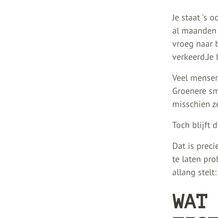
Je staat 's 
al maanden 
vroeg naar b
verkeerd.Je 
Veel mensen
Groenere sm
misschien ze
Toch blijft
Dat is preci
te laten pro
allang stelt
WAT