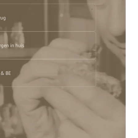
rug
rgen in huis
L & BE