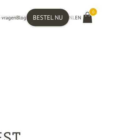
0
BESTEL NU
e vragen
Blog
NL
EN
EST