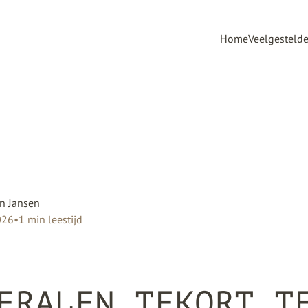
Home
Veelgesteld
n Jansen
026
•
1
min leestijd
ERALEN TEKORT T