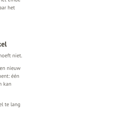
aar het
kel
oeft niet.
een nieuw
ment: één
m kan
el te lang