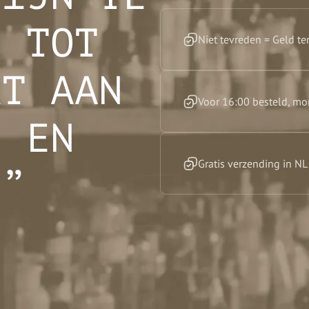
N TOT
Niet tevreden = Geld te
RT AAN
Voor 16:00 besteld, mo
S EN
Gratis verzending in N
N”