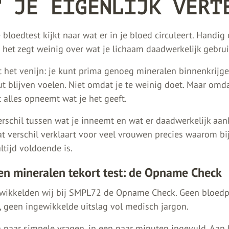
T JE EIGENLIJK VERT
loedtest kijkt naar wat er in je bloed circuleert. Handig
 het zegt weinig over wat je lichaam daadwerkelijk gebrui
t het venijn: je kunt prima genoeg mineralen binnenkrijge
t blijven voelen. Niet omdat je te weinig doet. Maar omda
 alles opneemt wat je het geeft.
erschil tussen wat je inneemt en wat er daadwerkelijk aan
at verschil verklaart voor veel vrouwen precies waarom bi
altijd voldoende is.
en mineralen tekort test: de Opname Check
ikkelden wij bij SMPL72 de Opname Check. Geen bloedpr
 geen ingewikkelde uitslag vol medisch jargon.
paar simpele vragen, in een paar minuten ingevuld. Aan 