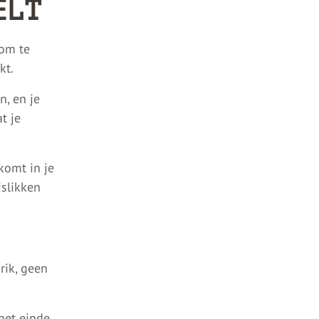
ELT
 om te
kt.
n, en je
t je
komt in je
jslikken
ik, geen
het einde