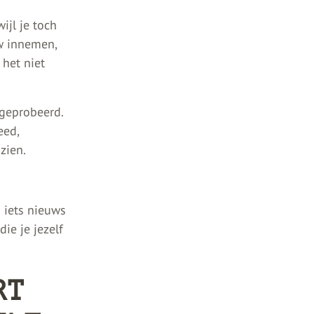
ijl je toch
w innemen,
 het niet
 geprobeerd.
eed,
 zien.
g iets nieuws
ie je jezelf
RT