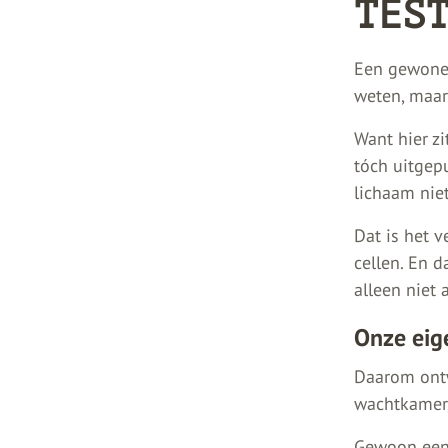
TES
Een gewone b
weten, maar
Want hier zi
tóch uitgepu
lichaam niet
Dat is het v
cellen. En d
alleen niet 
Onze eig
Daarom ontw
wachtkamer,
Gewoon een 