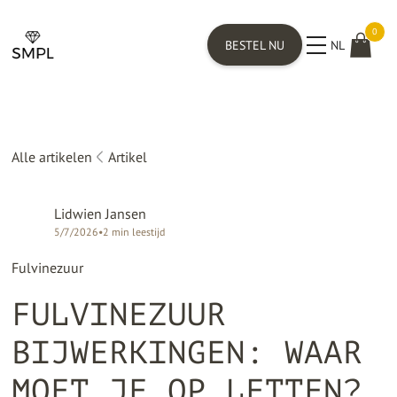
0
BESTEL NU
NL
Alle artikelen
Artikel
Lidwien Jansen
5/7/2026
•
2
min leestijd
Fulvinezuur
FULVINEZUUR
BIJWERKINGEN: WAAR
MOET JE OP LETTEN?