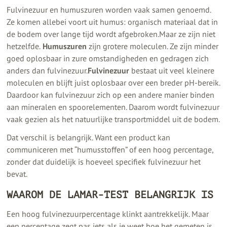
Fulvinezuur en humuszuren worden vaak samen genoemd.
Ze komen allebei voort uit humus: organisch materiaal dat in
de bodem over lange tijd wordt afgebroken.Maar ze zijn niet
hetzelfde.
Humuszuren
zijn grotere moleculen. Ze zijn minder
goed oplosbaar in zure omstandigheden en gedragen zich
anders dan fulvinezuur.
Fulvinezuur
bestaat uit veel kleinere
moleculen en blijft juist oplosbaar over een breder pH-bereik.
Daardoor kan fulvinezuur zich op een andere manier binden
aan mineralen en spoorelementen. Daarom wordt fulvinezuur
vaak gezien als het natuurlijke transportmiddel uit de bodem.
Dat verschil is belangrijk. Want een product kan
communiceren met “humusstoffen” of een hoog percentage,
zonder dat duidelijk is hoeveel specifiek fulvinezuur het
bevat.
WAAROM DE LAMAR-TEST BELANGRIJK IS
Een hoog fulvinezuurpercentage klinkt aantrekkelijk. Maar
een percentage zegt pas iets als je weet hoe het gemeten is.