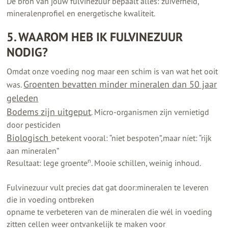
De bron van jouw fulvinezuur bepaalt alles: zuiverheid,
mineralenprofiel en energetische kwaliteit.
5. WAAROM HEB IK FULVINEZUUR
NODIG?
Omdat onze voeding nog maar een schim is van wat het ooit
Groenten bevatten minder mineralen dan 50 jaar
was.
geleden
Bodems zijn uitgeput
. Micro-organismen zijn vernietigd
door pesticiden
Biologisch
betekent vooral: “niet bespoten”,maar níet: “rijk
aan mineralen”
n
Resultaat: lege groente
. Mooie schillen, weinig inhoud.
Fulvinezuur vult precies dat gat door:mineralen te leveren
die in voeding ontbreken
opname te verbeteren van de mineralen die wél in voeding
zitten cellen weer ontvankelijk te maken voor