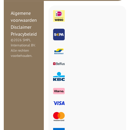
Algemene
voorwaarden
Disclaimer
Privacybeleid
©
2026 SMPL
International BV.
Alle rechten
voorbehouden.