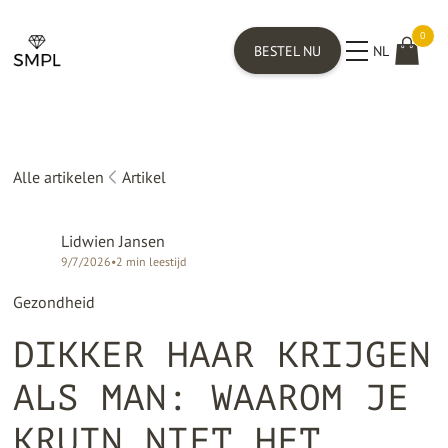
0
BESTEL NU
NL
Alle artikelen
Artikel
Lidwien Jansen
9/7/2026
•
2
min leestijd
Gezondheid
DIKKER HAAR KRIJGEN
ALS MAN: WAAROM JE
KRUIN NIET HET