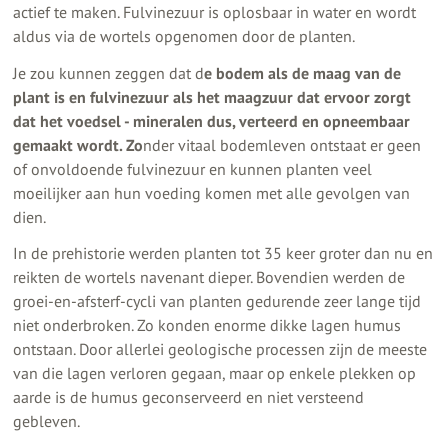
actief te maken. Fulvinezuur is oplosbaar in water en wordt
aldus via de wortels opgenomen door de planten.
Je zou kunnen zeggen dat d
e bodem als de maag van de
plant is en fulvinezuur als het maagzuur dat ervoor zorgt
dat het voedsel - mineralen dus, verteerd en opneembaar
gemaakt wordt. Zo
nder vitaal bodemleven ontstaat er geen
of onvoldoende fulvinezuur en kunnen planten veel
moeilijker aan hun voeding komen met alle gevolgen van
dien.
In de prehistorie werden planten tot 35 keer groter dan nu en
reikten de wortels navenant dieper. Bovendien werden de
groei-en-afsterf-cycli van planten gedurende zeer lange tijd
niet onderbroken. Zo konden enorme dikke lagen humus
ontstaan. Door allerlei geologische processen zijn de meeste
van die lagen verloren gegaan, maar op enkele plekken op
aarde is de humus geconserveerd en niet versteend
gebleven.