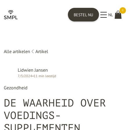
0
BESTEL NU
NL
Alle artikelen
Artikel
Lidwien Jansen
7/3/2024
•
11
min leestijd
Gezondheid
DE WAARHEID OVER
VOEDINGS­
SUPPLEMENTEN