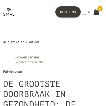
0
BESTEL NU
NL
Alle artikelen
Artikel
Lidwien Jansen
1/7/2024
•
2
min leestijd
Fulvinezuur
DE GROOTSTE
DOORBRAAK IN
GEZONDHEID: DE