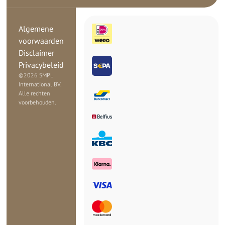
Algemene
voorwaarden
Disclaimer
Privacybeleid
©
2026 SMPL
International BV.
Alle rechten
voorbehouden.