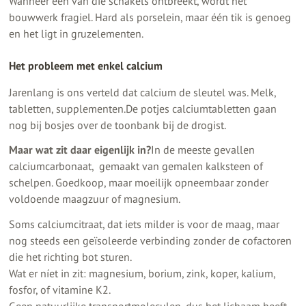
Wanneer één van die schakels ontbreekt, wordt het
bouwwerk fragiel. Hard als porselein, maar één tik is genoeg
en het ligt in gruzelementen.
Het probleem met enkel calcium
Jarenlang is ons verteld dat calcium de sleutel was. Melk,
tabletten, supplementen.De potjes calciumtabletten gaan
nog bij bosjes over de toonbank bij de drogist.
Maar wat zit daar eigenlijk in?
In de meeste gevallen
calciumcarbonaat, gemaakt van gemalen kalksteen of
schelpen. Goedkoop, maar moeilijk opneembaar zonder
voldoende maagzuur of magnesium.
Soms calciumcitraat, dat iets milder is voor de maag, maar
nog steeds een geïsoleerde verbinding zonder de cofactoren
die het richting bot sturen.
Wat er níet in zit: magnesium, borium, zink, koper, kalium,
fosfor, of vitamine K2.