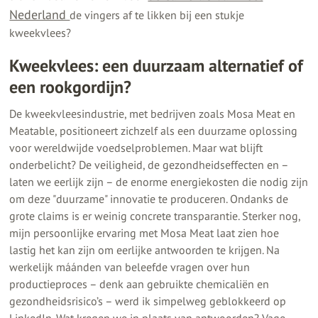
Nederland
de vingers af te likken bij een stukje
kweekvlees?
Kweekvlees: een duurzaam alternatief of
een rookgordijn?
De kweekvleesindustrie, met bedrijven zoals Mosa Meat en
Meatable, positioneert zichzelf als een duurzame oplossing
voor wereldwijde voedselproblemen. Maar wat blijft
onderbelicht? De veiligheid, de gezondheidseffecten en –
laten we eerlijk zijn – de enorme energiekosten die nodig zijn
om deze "duurzame" innovatie te produceren. Ondanks de
grote claims is er weinig concrete transparantie. Sterker nog,
mijn persoonlijke ervaring met Mosa Meat laat zien hoe
lastig het kan zijn om eerlijke antwoorden te krijgen. Na
werkelijk máánden van beleefde vragen over hun
productieproces – denk aan gebruikte chemicaliën en
gezondheidsrisico’s – werd ik simpelweg geblokkeerd op
LinkedIn. Wat kregen we in plaats van antwoorden? Vage