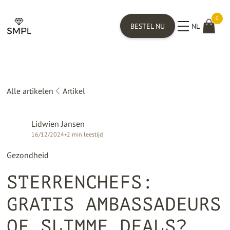
0
BESTEL NU
NL
Alle artikelen
Artikel
Lidwien Jansen
16/12/2024
•
2
min leestijd
Gezondheid
STERRENCHEFS:
GRATIS AMBASSADEURS
OF SLIMME DEALS?